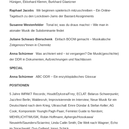
Hünigen, Ekkehard Klemm, Burkhard Glaetzner
Raphael Jacobs
Wir beginnen spielerisch mitzuschreiben – Ein Online-
Tagebuch zu den Lockdown-Jams der Bastard Assignments
Susanne Westenfelder
Tonal ist, was du draus machst – Wie man in
atonaler Musik die Subdominante findet
Juliane Schwarz-Bierschenk
Einfach BOOM gemacht – Musikalische
Zeitgenoss*innen in Chemnitz
Anna Schürmer
Was archiviert wird – ist vergangen? Die Musik(geschichte)
der DDR in Dokumenten, Aufzeichnungen und Nachlässen
SPECIAL
Anna Schürmer
ABC-DDR – Ein enzyklopädisches Glossar
POSITIONEN
5 Jahre IMPAKT Records; Houdt/Dykstra/Frey; ECLAT: Belarus-Schwerpunkt;
Jazzfest Berlin; Waldesruh; Improvisierende im Interview; Neue Musik für ein
Deutschland nach dem Krieg; Ultraschall: Emre Dündar & Stefan Keller; AG
Cook; Komponistin Younghi Pagh-Paan; Feminist Guide to Nerdom;
MEHRLICHT!MUSIK; Robin Hoffmann; Aphergis/Hosokawa/
Neuwirth/Saunders/Sciarrino; Linda Catlin Smith; Die Welt nach Wagner; Echo
im Sprachwald; Duo Gelland; Ignaz Schick