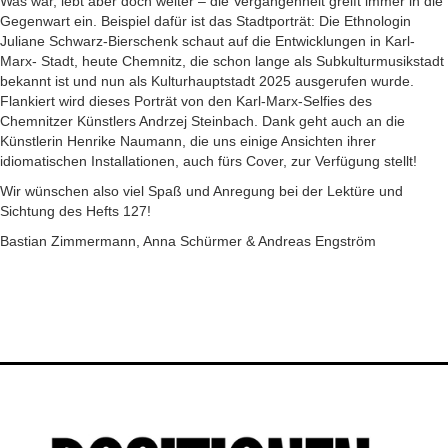
Was war, lebt aber doch weiter – die Vergangenheit greift immer in die
Gegenwart ein. Beispiel dafür ist das Stadtporträt: Die Ethnologin
Juliane Schwarz-Bierschenk schaut auf die Entwicklungen in Karl-
Marx- Stadt, heute Chemnitz, die schon lange als Subkulturmusikstadt
bekannt ist und nun als Kulturhauptstadt 2025 ausgerufen wurde.
Flankiert wird dieses Porträt von den Karl-Marx-Selfies des
Chemnitzer Künstlers Andrzej Steinbach. Dank geht auch an die
Künstlerin Henrike Naumann, die uns einige Ansichten ihrer
idiomatischen Installationen, auch fürs Cover, zur Verfügung stellt!
Wir wünschen also viel Spaß und Anregung bei der Lektüre und
Sichtung des Hefts 127!
Bastian Zimmermann, Anna Schürmer & Andreas Engström