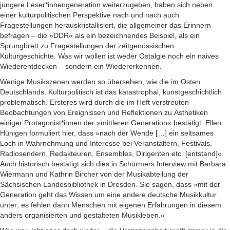
jüngere Leser*innengeneration weiterzugeben, haben sich neben
einer kulturpolitischen Perspektive nach und nach auch
Fragestellungen herauskristallisiert, die allgemeiner das Erinnern
befragen – die »DDR« als ein bezeichnendes Beispiel, als ein
Sprungbrett zu Fragestellungen der zeitgenössischen
Kulturgeschichte. Was wir wollen ist weder Ostalgie noch ein naives
Wiederentdecken – sondern ein Wiedererkennen.
Wenige Musikszenen werden so übersehen, wie die im Osten
Deutschlands. Kulturpolitisch ist das katastrophal, kunstgeschichtlich
problematisch. Ersteres wird durch die im Heft verstreuten
Beobachtungen von Ereignissen und Reflektionen zu Ästhetiken
einiger Protagonist*innen der »mittleren Generation« bestätigt. Ellen
Hünigen formuliert hier, dass »nach der Wende […] ein seltsames
Loch in Wahrnehmung und Interesse bei Veranstaltern, Festivals,
Radiosendern, Redakteuren, Ensembles, Dirigenten etc. [entstand]«.
Auch historisch bestätigt sich dies in Schürmers Interview mit Barbara
Wiermann und Kathrin Bircher von der Musikabteilung der
Sächsischen Landesbibliothek in Dresden. Sie sagen, dass »mit der
Generation geht das Wissen um eine andere deutsche Musikkultur
unter; es fehlen dann Menschen mit eigenen Erfahrungen in diesem
anders organisierten und gestalteten Musikleben.«