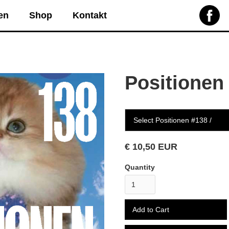
en
Shop
Kontakt
Positionen 
€ 10,50 EUR
Quantity