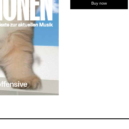
Buy now